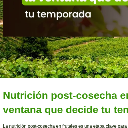
Nutrición post-cosecha e
ventana que decide tu t
La nutrición post-cosecha en frutales es una etapa clave par