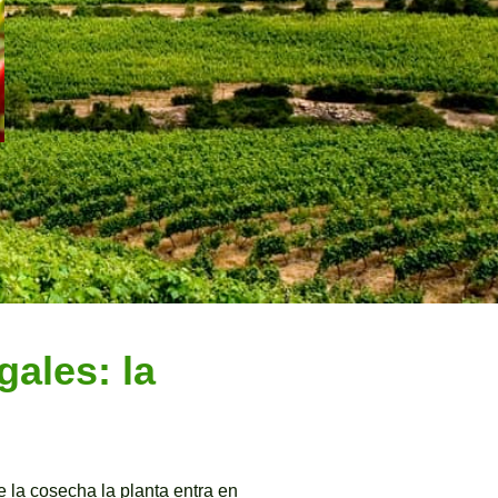
ales: la
 la cosecha la planta entra en