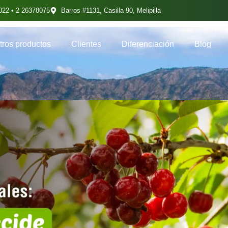
022 • 2 26378075
Barros #1131, Casilla 90, Melipilla
ros productos
Clientes
Diferenciación
Blog