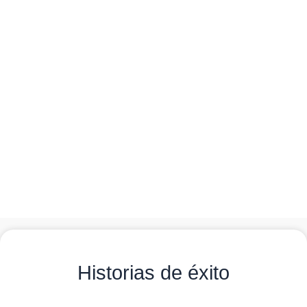
Beneficios
Mejora de humedad
Alto contenido de materia orgánica
Certificación orgánica Ecocert
Historias de éxito