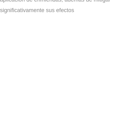
significativamente sus efectos
Enmienda Orgánica
estabilizada
Alta capacidad de fertilización
Bajos niveles de metales pesados
Presentación limpia y profesional